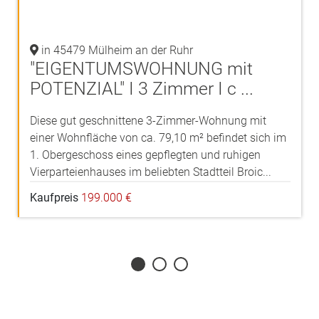
in 45479 Mülheim an der Ruhr
"EIGENTUMSWOHNUNG mit
POTENZIAL" I 3 Zimmer I c ...
Diese gut geschnittene 3-Zimmer-Wohnung mit
einer Wohnfläche von ca. 79,10 m² befindet sich im
1. Obergeschoss eines gepflegten und ruhigen
Vierparteienhauses im beliebten Stadtteil Broic...
Kaufpreis
199.000 €
1
2
3