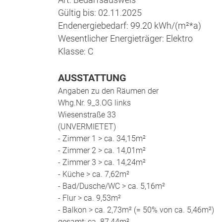
Gültig bis: 02.11.2025
Endenergiebedarf: 99.20 kWh/(m²*a)
Wesentlicher Energieträger: Elektro
Klasse: C
AUSSTATTUNG
Angaben zu den Räumen der
Whg.Nr. 9_3.OG links
Wiesenstraße 33
(UNVERMIETET)
- Zimmer 1 > ca. 34,15m²
- Zimmer 2 > ca. 14,01m²
- Zimmer 3 > ca. 14,24m²
- Küche > ca. 7,62m²
- Bad/Dusche/WC > ca. 5,16m²
- Flur > ca. 9,53m²
- Balkon > ca. 2,73m² (= 50% von ca. 5,46m²)
gesamt: ca. 87,44m²