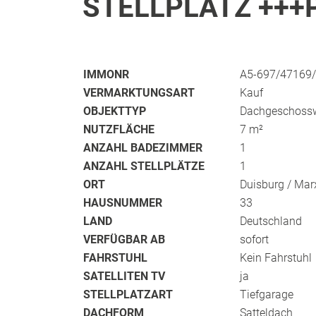
TELLPLATZ +++P
IMMONR
A5-697/47169
VERMARKTUNGSART
Kauf
OBJEKTTYP
Dachgeschoss
NUTZFLÄCHE
7 m²
ANZAHL BADEZIMMER
1
ANZAHL STELLPLÄTZE
1
ORT
Duisburg / Mar
HAUSNUMMER
33
LAND
Deutschland
VERFÜGBAR AB
sofort
FAHRSTUHL
Kein Fahrstuhl
SATELLITEN TV
ja
STELLPLATZART
Tiefgarage
DACHFORM
Satteldach