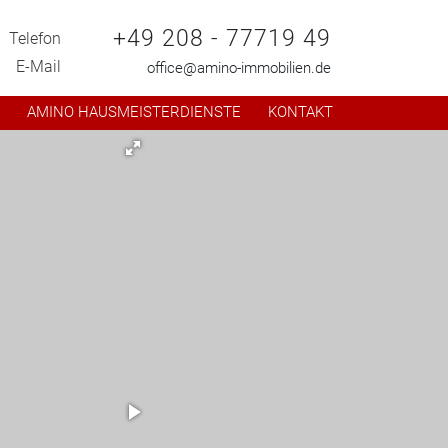
+49 208 - 77719 49
Telefon
E-Mail
office@amino-immobilien.de
R
AMINO HAUSMEISTERDIENSTE
KONTAKT