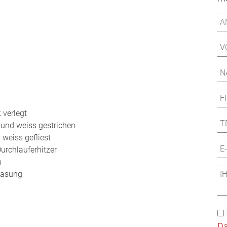
 verlegt
 und weiss gestrichen
weiss gefliest
urchlauferhitzer
h
lasung
D