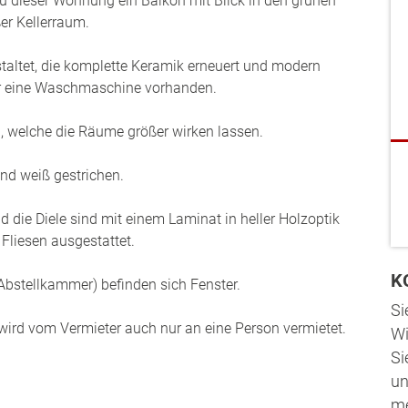
zu dieser Wohnung ein Balkon mit Blick in den grünen
er Kellerraum.
altet, die komplette Keramik erneuert und modern
für eine Waschmaschine vorhanden.
n, welche die Räume größer wirken lassen.
nd weiß gestrichen.
 die Diele sind mit einem Laminat in heller Holzoptik
 Fliesen ausgestattet.
K
 Abstellkammer) befinden sich Fenster.
Si
wird vom Vermieter auch nur an eine Person vermietet.
Wi
Si
un
me