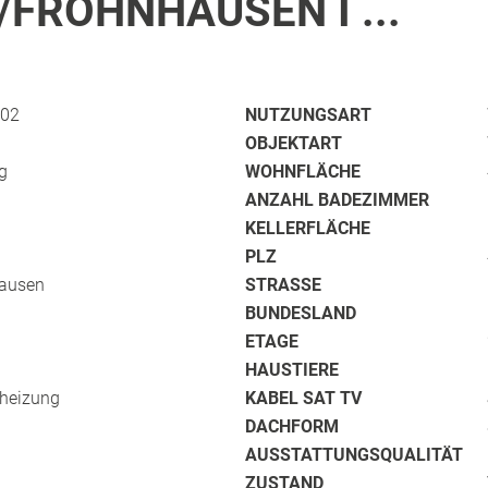
/FROHNHAUSEN I ...
/02
NUTZUNGSART
OBJEKTART
g
WOHNFLÄCHE
ANZAHL BADEZIMMER
KELLERFLÄCHE
PLZ
hausen
STRASSE
BUNDESLAND
ETAGE
HAUSTIERE
rheizung
KABEL SAT TV
DACHFORM
AUSSTATTUNGSQUALITÄT
ZUSTAND