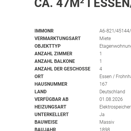
CA. 47M² I ESSEN
IMMONR
A6-821/45144
VERMARKTUNGSART
Miete
OBJEKTTYP
Etagenwohnun
ANZAHL ZIMMER
1
ANZAHL BALKONE
1
ANZAHL DER GESCHOSSE
4
ORT
Essen / Frohn
HAUSNUMMER
167
LAND
Deutschland
VERFÜGBAR AB
01.08.2026
HEIZUNGSART
Elektrospeiche
UNTERKELLERT
Ja
BAUWEISE
Massiv
BAUJAHR
1898