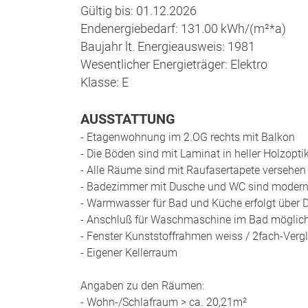
Gültig bis: 01.12.2026
Endenergiebedarf: 131.00 kWh/(m²*a)
Baujahr lt. Energieausweis: 1981
Wesentlicher Energieträger: Elektro
Klasse: E
AUSSTATTUNG
- Etagenwohnung im 2.OG rechts mit Balkon
- Die Böden sind mit Laminat in heller Holzoptik
- Alle Räume sind mit Raufasertapete versehen
- Badezimmer mit Dusche und WC sind modern 
- Warmwasser für Bad und Küche erfolgt über D
- Anschluß für Waschmaschine im Bad möglic
- Fenster Kunststoffrahmen weiss / 2fach-Verg
- Eigener Kellerraum
Angaben zu den Räumen:
- Wohn-/Schlafraum > ca. 20,21m²