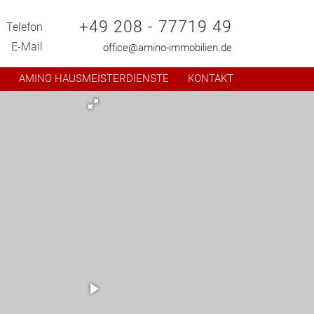
+49 208 - 77719 49
Telefon
E-Mail
office@amino-immobilien.de
R
AMINO HAUSMEISTERDIENSTE
KONTAKT