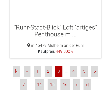
"Ruhr-Stadt-Blick" Loft "artiges"
Penthouse m ...
in 45479 Mülheim an der Ruhr
Kaufpreis
449.000 €
[«
«
1
2
3
...
4
5
6
7
...
14
15
16
»
»]