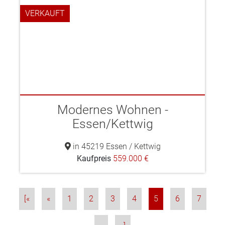
VERKAUFT
Modernes Wohnen -
Essen/Kettwig
in 45219 Essen / Kettwig
Kaufpreis
559.000 €
[«
«
1
2
3
4
5
6
7